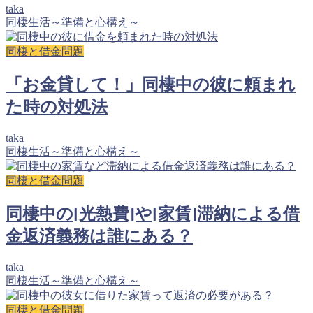
taka
同棲生活～準備と心構え～
同棲と借金問題
「お金貸して！」同棲中の彼に頼まれ
た時の対処法
taka
同棲生活～準備と心構え～
同棲と借金問題
同棲中の[光熱費]や[家賃]滞納による借
金返済義務は誰にある？
taka
同棲生活～準備と心構え～
同棲と借金問題