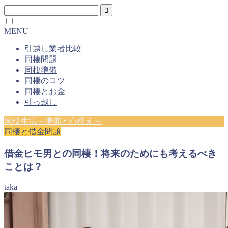
MENU
引越し業者比較
同棲問題
同棲準備
同棲のコツ
同棲とお金
引っ越し
同棲生活～準備と心構え～
同棲と借金問題
借金ヒモ男との同棲！将来のためにも考えるべき
ことは？
taka