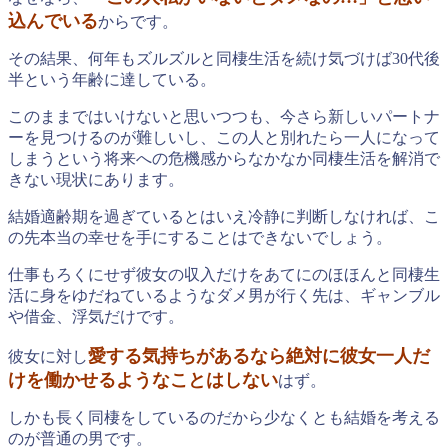
込んでいる
からです。
その結果、何年もズルズルと同棲生活を続け気づけば30代後
半という年齢に達している。
このままではいけないと思いつつも、今さら新しいパートナ
ーを見つけるのが難しいし、この人と別れたら一人になって
しまうという将来への危機感からなかなか同棲生活を解消で
きない現状にあります。
結婚適齢期を過ぎているとはいえ冷静に判断しなければ、こ
の先本当の幸せを手にすることはできないでしょう。
仕事もろくにせず彼女の収入だけをあてにのほほんと同棲生
活に身をゆだねているようなダメ男が行く先は、ギャンブル
や借金、浮気だけです。
愛する気持ちがあるなら絶対に彼女一人だ
彼女に対し
けを働かせるようなことはしない
はず。
しかも長く同棲をしているのだから少なくとも結婚を考える
のが普通の男です。