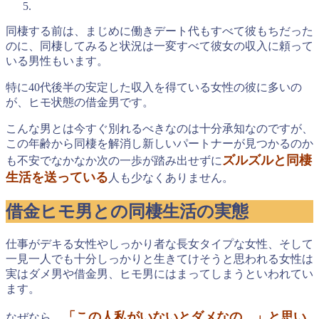
同棲する前は、まじめに働きデート代もすべて彼もちだった
のに、同棲してみると状況は一変すべて彼女の収入に頼って
いる男性もいます。
特に40代後半の安定した収入を得ている女性の彼に多いの
が、ヒモ状態の借金男です。
こんな男とは今すぐ別れるべきなのは十分承知なのですが、
この年齢から同棲を解消し新しいパートナーが見つかるのか
ズルズルと同棲
も不安でなかなか次の一歩が踏み出せずに
生活を送っている
人も少なくありません。
借金ヒモ男との同棲生活の実態
仕事がデキる女性やしっかり者な長女タイプな女性、そして
一見一人でも十分しっかりと生きてけそうと思われる女性は
実はダメ男や借金男、ヒモ男にはまってしまうといわれてい
ます。
「この人私がいないとダメなの…」と思い
なぜなら、