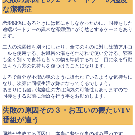
な潔癖症
恋愛関係にあるときには気にもしなかったのに、同棲をした
途端パートナーの異常な潔癖症にがく然とするケースもあり
ます。
二人の洗濯物を別々にしたり、全てのものに対し除菌アルコ
ールを使用する、お風呂の湯をそれぞれで使い分ける、寝室
も全く別々で食器も各々の物を準備するなど、目に余る行動
はもう片方の気持ちを傷つけることになります。
まるで自分が不潔の塊のように扱われているような気持ちに
なり、
次第に同棲生活が嫌になってくる
でしょう。
あまりにも酷い潔癖症の方は病気の可能性もありますので、
同棲をする以前に治療を行う事をお勧めします。
失敗の原因その３・お互いの観たいTV
番組が違う
同棲が失敗する原因は、本当に些細な事の積み重ねです。