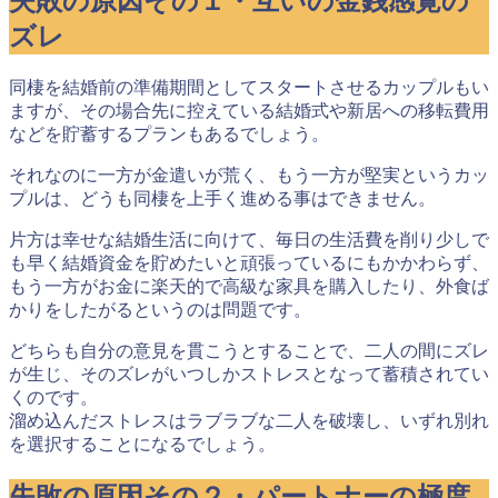
失敗の原因その１・互いの金銭感覚の
ズレ
同棲を結婚前の準備期間としてスタートさせるカップルもい
ますが、その場合先に控えている結婚式や新居への移転費用
などを貯蓄するプランもあるでしょう。
それなのに一方が金遣いが荒く、もう一方が堅実というカッ
プルは、どうも同棲を上手く進める事はできません。
片方は幸せな結婚生活に向けて、毎日の生活費を削り少しで
も早く結婚資金を貯めたいと頑張っているにもかかわらず、
もう一方がお金に楽天的で高級な家具を購入したり、外食ば
かりをしたがるというのは問題です。
どちらも自分の意見を貫こうとすることで、
二人の間にズレ
が生じ、そのズレがいつしかストレスとなって蓄積されてい
く
のです。
溜め込んだストレスはラブラブな二人を破壊し、いずれ別れ
を選択することになるでしょう。
失敗の原因その２・パートナーの極度