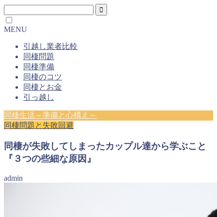
MENU
引越し業者比較
同棲問題
同棲準備
同棲のコツ
同棲とお金
引っ越し
同棲生活～準備と心構え～
同棲問題と失敗回避
同棲が失敗してしまったカップル達から学ぶこと
『３つの些細な原因』
admin