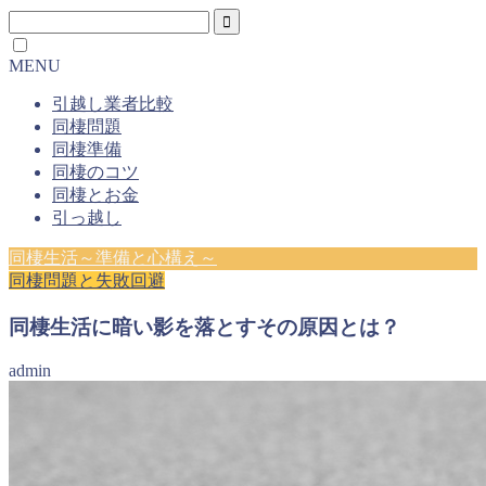
MENU
引越し業者比較
同棲問題
同棲準備
同棲のコツ
同棲とお金
引っ越し
同棲生活～準備と心構え～
同棲問題と失敗回避
同棲生活に暗い影を落とすその原因とは？
admin