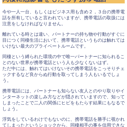
今や一人一台、もしくはビジネス用も含め２，３台の携帯電
話を所有していると言われていますが、携帯電話の取扱には
注意をしなければなりません。
離れている時とは違い、パートナーの持ち物や行動がすぐに
目につく同棲生活において、
携帯電話というものは触れては
いけない最大のプライベートルーム
です。
同棲という縛られた環境の中で唯一パートナーに知られるこ
とのない世界が携帯電話という人も少なくないはず。
ただ中には、触れてはいけないその携帯電話をこっそりチェ
ックするなど良からぬ行動を取ってしまう人もいるでしょ
う。
携帯電話には、パートナーも知らない友人とのやり取りやイ
ンターネットの楽しみ方などが隠されていますので、知って
しまったことで二人の関係にヒビをもたらす結果にもなるで
しょう。
浮気をしているわけでもないのに、携帯電話を勝手に覗かれ
てしまったというショックから、同棲相手の事を信用できな