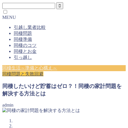
MENU
引越し業者比較
同棲問題
同棲準備
同棲のコツ
同棲とお金
引っ越し
同棲生活～準備と心構え～
同棲問題と失敗回避
同棲したいけど貯蓄はゼロ？！同棲の家計問題を
解決する方法とは
admin