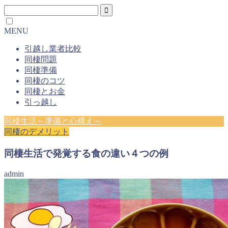
MENU
引越し業者比較
同棲問題
同棲準備
同棲のコツ
同棲とお金
引っ越し
同棲生活～準備と心構え～
同棲のデメリット
同棲生活で発覚する食の違い４つの例
admin