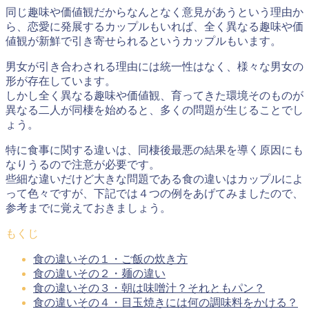
同じ趣味や価値観だからなんとなく意見があうという理由か
ら、恋愛に発展するカップルもいれば、全く異なる趣味や価
値観が新鮮で引き寄せられるというカップルもいます。
男女が引き合わされる理由には統一性はなく、様々な男女の
形が存在しています。
しかし全く異なる趣味や価値観、育ってきた環境そのものが
異なる二人が同棲を始めると、多くの問題が生じることでし
ょう。
特に
食事に関する違いは、同棲後最悪の結果を導く原因にも
なりうる
ので注意が必要です。
些細な違いだけど大きな問題である食の違いはカップルによ
って色々ですが、下記では４つの例をあげてみましたので、
参考までに覚えておきましょう。
もくじ
食の違いその１・ご飯の炊き方
食の違いその２・麺の違い
食の違いその３・朝は味噌汁？それともパン？
食の違いその４・目玉焼きには何の調味料をかける？