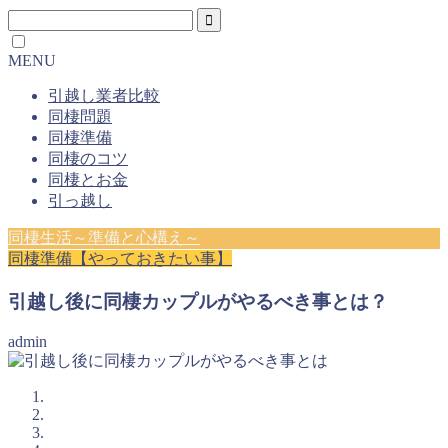
MENU
引越し業者比較
同棲問題
同棲準備
同棲のコツ
同棲とお金
引っ越し
同棲生活～準備と心構え～
同棲準備【やっておきたい事】
引越し後に同棲カップルがやるべき事とは？
admin