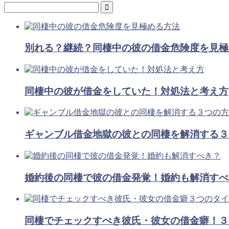
別れる？継続？同棲中の彼の借金危険度を見極
同棲中の彼が借金をしていた！対処法と考え方
ギャンブル借金地獄の彼との同棲を解消する３
婚約後の同棲で彼の借金発覚！婚約も解消すべ
同棲でチェックすべき彼氏・彼女の借金癖！３