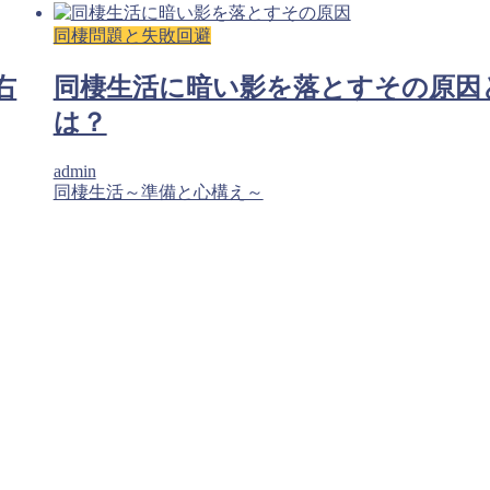
同棲問題と失敗回避
右
同棲生活に暗い影を落とすその原因
は？
admin
同棲生活～準備と心構え～