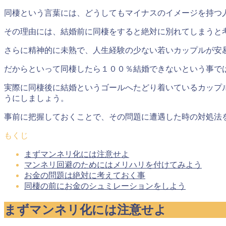
同棲という言葉には、どうしてもマイナスのイメージを持つ
その理由には、結婚前に同棲をすると絶対に別れてしまうと
さらに精神的に未熟で、人生経験の少ない若いカップルが安
だからといって同棲したら１００％結婚できないという事で
実際に同棲後に結婚というゴールへたどり着いているカップ
うにしましょう。
事前に把握しておくことで、
その問題に遭遇した時の対処法
もくじ
まずマンネリ化には注意せよ
マンネリ回避のためにはメリハリを付けてみよう
お金の問題は絶対に考えておく事
同棲の前にお金のシュミレーションをしよう
まずマンネリ化には注意せよ