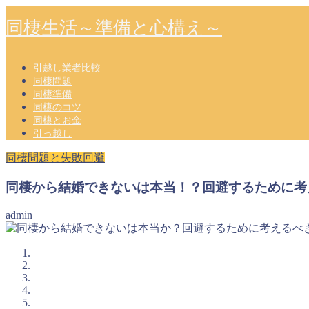
同棲生活～準備と心構え～
引越し業者比較
同棲問題
同棲準備
同棲のコツ
同棲とお金
引っ越し
同棲問題と失敗回避
同棲から結婚できないは本当！？回避するために考
admin