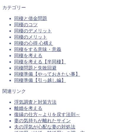
カテゴリー
同棲と借金問題
同棲のコツ
同棲のデメリット
同棲のメリット
同棲の心得 心構え
同棲をする意味・意義
同棲を考える
同棲を考える【半同棲】
同棲問題と失敗回避
同棲準備【やっておきたい事】
同棲準備【引っ越し編】
関連リンク
浮気調査と対策方法
離婚を考える
復縁の仕方～よりを戻す法則～
妻の気持ちが離れたサイン
夫の浮気が心配な妻の対処法