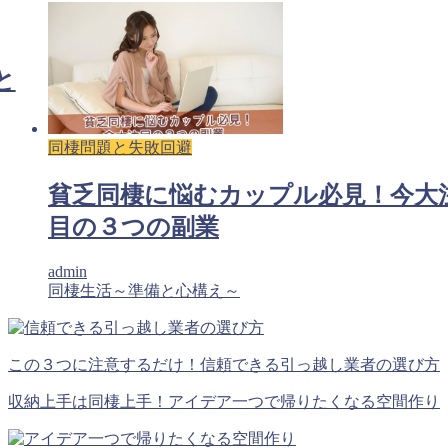
と
同棲問題と失敗回避
貧乏同棲に悩むカップル必見！今大
目の３つの副業
admin
同棲生活～準備と心構え～
この３つに注意するだけ！信頼できる引っ越し業者の選び方
収納上手は同棲上手！アイデア一つで帰りたくなる空間作り