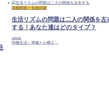
同棲問題と失敗回避
生活リズムの問題は二人の関係を左
する！あなた達はどのタイプ？
admin
同棲生活～準備と心構え～
注