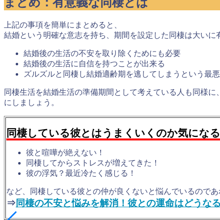
まとめ：有意義な同棲とは
上記の事項を簡単にまとめると、
結婚という
明確な意志を持ち、期間を設定した同棲は大いに
結婚後の生活の不安を取り除くためにも必要
結婚後の生活に自信を持つことが出来る
ズルズルと同棲し結婚適齢期を逃してしまうという最悪
同棲生活を結婚生活の準備期間として考えている人も同様に
にしましょう。
同棲している彼とはうまくいくのか気にな
彼と喧嘩が絶えない！
同棲してからストレスが増えてきた！
彼の浮気？最近冷たく感じる！
など、同棲している彼との仲が良くないと悩んでいるのであ
⇒
同棲の不安と悩みを解消！彼との運命はどうな