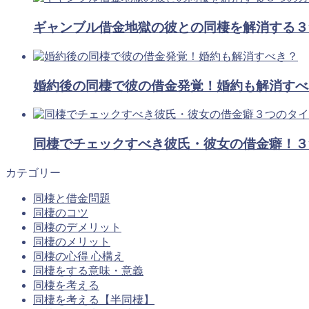
ギャンブル借金地獄の彼との同棲を解消する３
婚約後の同棲で彼の借金発覚！婚約も解消すべ
同棲でチェックすべき彼氏・彼女の借金癖！３
カテゴリー
同棲と借金問題
同棲のコツ
同棲のデメリット
同棲のメリット
同棲の心得 心構え
同棲をする意味・意義
同棲を考える
同棲を考える【半同棲】