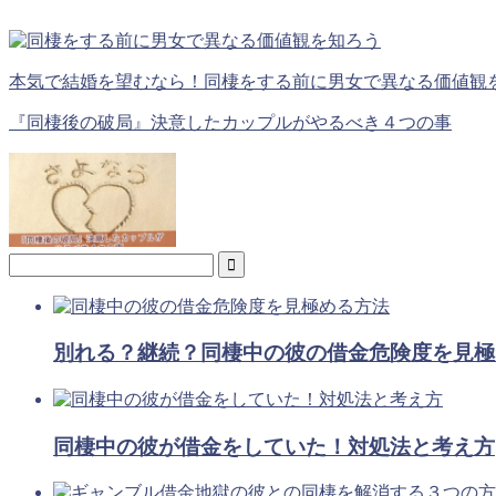
本気で結婚を望むなら！同棲をする前に男女で異なる価値観
『同棲後の破局』決意したカップルがやるべき４つの事
別れる？継続？同棲中の彼の借金危険度を見極
同棲中の彼が借金をしていた！対処法と考え方