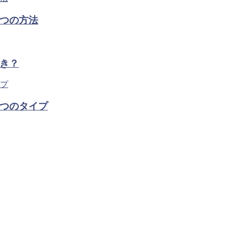
つの方法
き？
つのタイプ