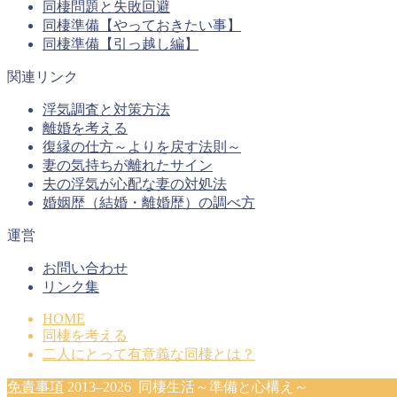
同棲問題と失敗回避
同棲準備【やっておきたい事】
同棲準備【引っ越し編】
関連リンク
浮気調査と対策方法
離婚を考える
復縁の仕方～よりを戻す法則～
妻の気持ちが離れたサイン
夫の浮気が心配な妻の対処法
婚姻歴（結婚・離婚歴）の調べ方
運営
お問い合わせ
リンク集
HOME
同棲を考える
二人にとって有意義な同棲とは？
免責事項
2013–2026 同棲生活～準備と心構え～