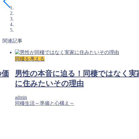
関連記事
同棲を考える
の価
男性の本音に迫る！同棲ではなく実
に住みたいその理由
admin
同棲生活～準備と心構え～