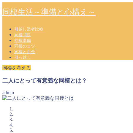
同棲生活～準備と心構え～
引越し業者比較
同棲問題
同棲準備
同棲のコツ
同棲とお金
引っ越し
同棲を考える
二人にとって有意義な同棲とは？
admin