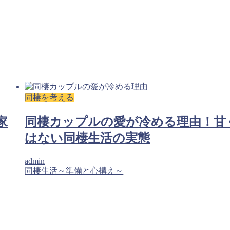
同棲を考える
家
同棲カップルの愛が冷める理由！甘
はない同棲生活の実態
admin
同棲生活～準備と心構え～