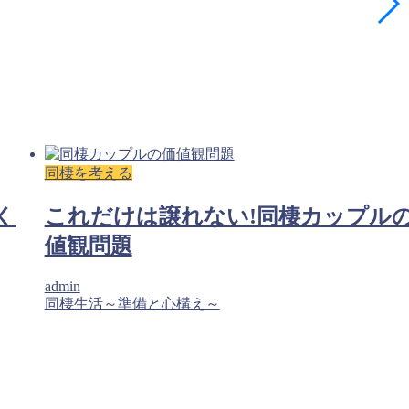
同棲を考える
く
これだけは譲れない!同棲カップル
値観問題
admin
同棲生活～準備と心構え～