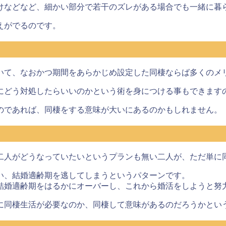
けなどなど、細かい部分で若干のズレがある場合でも一緒に暮
えがでるのです。
いて、なおかつ期間をあらかじめ設定した同棲ならば多くのメ
にどう対処したらいいのかという術を身につける事もできます
のであれば、
同棲をする意味が大いにある
のかもしれません。
二人がどうなっていたいというプランも無い二人が、ただ単に
い、
結婚適齢期を逃してしまうというパターン
です。
結婚適齢期をはるかにオーバーし、これから婚活をしようと努
に同棲生活が必要なのか、同棲して意味があるのだろうかとい