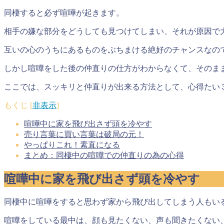
同棲すると必ず喧嘩が起きます。
相手の嫌な部分をどうしても見つけてしまい、それが原因で
互いの心のうちにあるものをぶちまける絶好のチャンスなの
しかし喧嘩をした後の仲直りの仕方がわからなくて、そのま
ここでは、スッキリと仲直りが出来る方法として、心得たい
もくじ
[
非表示
]
喧嘩中に家を飛び出さず頭を冷やす
売り言葉に買い言葉は破局の元！
やっぱりこれ！素直になる
まとめ：同棲中の喧嘩での仲直りの為の心得
喧嘩中に家を飛び出さず頭を冷やす
同棲中に喧嘩をすると思わず家から飛び出してしまう人もい
喧嘩をしている最中は、顔も見たくない、声も聞きたくない