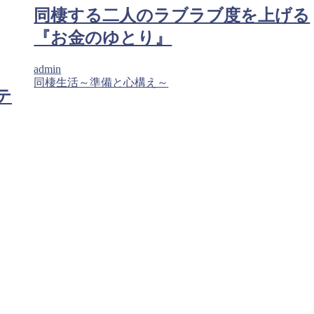
同棲する二人のラブラブ度を上げる
『お金のゆとり』
admin
同棲生活～準備と心構え～
テ