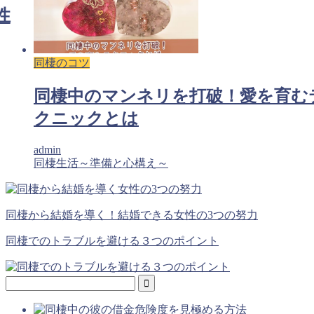
性
同棲のコツ
同棲中のマンネリを打破！愛を育む
クニックとは
admin
同棲生活～準備と心構え～
同棲から結婚を導く！結婚できる女性の3つの努力
同棲でのトラブルを避ける３つのポイント