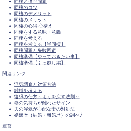
同棲と借金問題
同棲のコツ
同棲のデメリット
同棲のメリット
同棲の心得 心構え
同棲をする意味・意義
同棲を考える
同棲を考える【半同棲】
同棲問題と失敗回避
同棲準備【やっておきたい事】
同棲準備【引っ越し編】
関連リンク
浮気調査と対策方法
離婚を考える
復縁の仕方～よりを戻す法則～
妻の気持ちが離れたサイン
夫の浮気が心配な妻の対処法
婚姻歴（結婚・離婚歴）の調べ方
運営