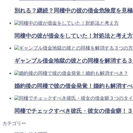
別れる？継続？同棲中の彼の借金危険度を見極
同棲中の彼が借金をしていた！対処法と考え方
ギャンブル借金地獄の彼との同棲を解消する３
婚約後の同棲で彼の借金発覚！婚約も解消すべ
同棲でチェックすべき彼氏・彼女の借金癖！３
カテゴリー