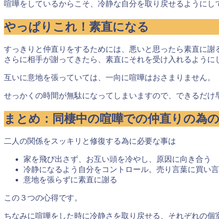
喧嘩をしているからこそ、冷静な自分を取り戻せるようにし
やっぱりこれ！素直になる
すっきりと仲直りをするためには、悪いと思ったら素直に謝
さらに相手が謝ってきたら、素直にそれを受け入れるように
互いに意地を張っていては、一向に喧嘩はおさまりません
。
せっかくの時間が無駄になってしまいますので、できるだけ
まとめ：同棲中の喧嘩での仲直りの為
二人の関係をスッキリと修復する為に必要な事は
家を飛び出さず、お互い頭を冷やし、原因に向き合う
冷静になるよう自分をコントロール。売り言葉に買い言
意地を張らずに素直に謝る
この３つの心得です。
ちなみに喧嘩をした時に冷静さを取り戻せる、
それぞれの個