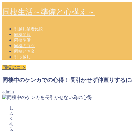
同棲生活～準備と心構え～
引越し業者比較
同棲問題
同棲準備
同棲のコツ
同棲とお金
引っ越し
同棲のコツ
同棲中のケンカでの心得！長引かせず仲直りするに
admin