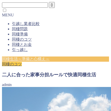
MENU
引越し業者比較
同棲問題
同棲準備
同棲のコツ
同棲とお金
引っ越し
同棲生活～準備と心構え～
同棲のコツ
二人に合った家事分担ルールで快適同棲生活
admin