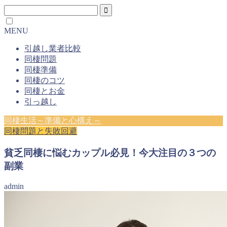
MENU
引越し業者比較
同棲問題
同棲準備
同棲のコツ
同棲とお金
引っ越し
同棲生活～準備と心構え～
同棲問題と失敗回避
貧乏同棲に悩むカップル必見！今大注目の３つの
副業
admin