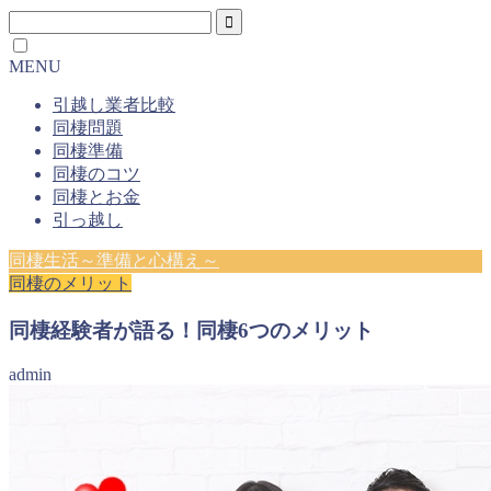
MENU
引越し業者比較
同棲問題
同棲準備
同棲のコツ
同棲とお金
引っ越し
同棲生活～準備と心構え～
同棲のメリット
同棲経験者が語る！同棲6つのメリット
admin