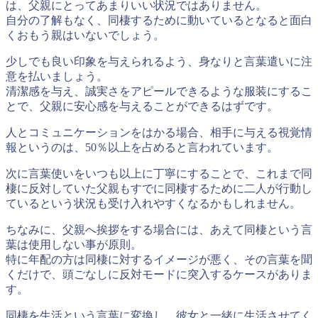
は、父親にとってあまりいい状況ではありません。
自分の了解もなく、同棲するために動いているとなると面白
くおもう親はいないでしょう。
少しでも良い印象を与えられるよう、
身なりと言葉遣いに注
意を払いましょう
。
清潔感を与え、誠実さをアピールできるような服装にするこ
とで、父親に安心感を与えることができるはずです。
人とコミュニケーションをはかる場合、
相手に与える視覚情
報というのは、50％以上を占める
と言われています。
次に言葉使いをいつも以上に丁寧にすることで、これまで同
棲に反対していた父親もすでに同棲するために二人が行動し
ているという状況も受け入れやすくなるかもしれません。
ちなみに、父親へ挨拶をする場合には、
あえて同棲という言
葉は使用しない事が原則
。
特に年配の方は同棲に対するイメージが悪く、その言葉を聞
くだけで、頭ごなしに反対モードに突入するケースがありま
す。
同棲を生活という言葉に変換
し、彼女と一緒に生活させてく