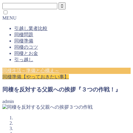
MENU
引越し業者比較
同棲問題
同棲準備
同棲のコツ
同棲とお金
引っ越し
同棲生活～準備と心構え～
同棲準備【やっておきたい事】
同棲を反対する父親への挨拶『３つの作戦！』
admin